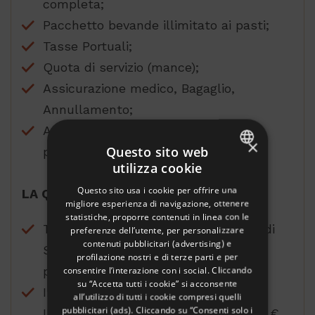
completa;
Pacchetto bevande illimitato ai pasti;
Tasse Portuali;
Quota di servizio (mance);
Assicurazione medico, Bagaglio,
Annullamento;
Accompagnatore con minimo 20
×
Questo sito web
partecipanti;
utilizza cookie
ITALIAN
Questo sito usa i cookie per offrire una
LA QUOTA NON COMPRENDE:
ENGLISH
migliore esperienza di navigazione, ottenere
statistiche, proporre contenuti in linea con le
GERMAN
Transfer in pullman A/R per il porto di
preferenze dell’utente, per personalizzare
contenuti pubblicitari (advertising) e
FRENCH
Savona (da suddividere in base ai
profilazione nostri e di terze parti e per
RUSSIAN
consentire l’interazione con i social. Cliccando
partecipanti);
su “Accetta tutti i cookie” si acconsente
Integrazione pacchetto bevande ALL
all’utilizzo di tutti i cookie compresi quelli
pubblicitari (ads). Cliccando su “Consenti solo i
INCLUSIVE durante tutta la giornata €