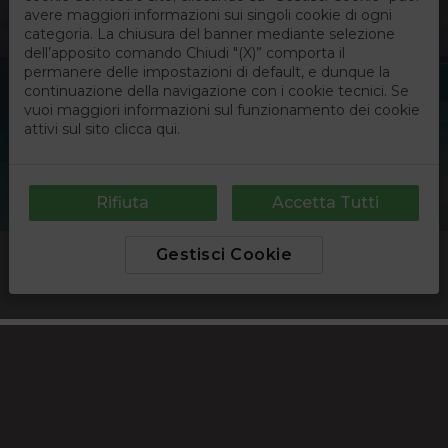
di un
identifica
generico
utilizzato 
mantenere
variabili d
sessione
utente.
Normalme
è un num
generato i
modo
casuale, il
modo in c
viene
utilizzato
essere
Google Privacy Policy
specifico 
il sito, ma
buon
esempio è
mantener
uno stato 
accesso pe
un utente 
le pagine.
epuModal
.partyconnoiviaggi.it
1
Questo
settimana
cookie vi
utilizzato 
gestire le
sessioni d