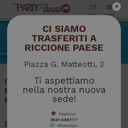
×
scrivi
menu
CI SIAMO
TRASFERITI A
RICCIONE PAESE
Piazza G. Matteotti, 2
Ti aspettiamo
CROCIERA SPAGNA
nella nostra nuova
MAROCCO GIBILTERRA
sede!
FRANCIA
Telefono:
0541 646777
8/18 Ottobre
WhatsApp: