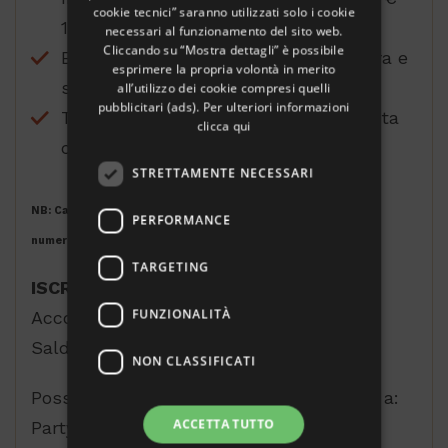
cookie tecnici” saranno utilizzati solo i cookie
110,00;
necessari al funzionamento del sito web.
Cliccando su “Mostra dettagli” è possibile
Escursioni, bevande fuori listino, extra e
esprimere la propria volontà in merito
spese personali;
all’utilizzo dei cookie compresi quelli
pubblicitari (ads). Per ulteriori informazioni
Tutto quanto non indicato nella “quota
clicca qui
comprende”.
STRETTAMENTE NECESSARI
NB: Cabine singole, triple e quadruple solo su richiesta ed in
PERFORMANCE
numero limitato.
TARGETING
ISCRIZIONI:
FUNZIONALITÀ
Acconto € 500,00
Saldo entro il 25 Agosto
NON CLASSIFICATI
Possibilità di bonifico bancario intestato a:
ACCETTA TUTTO
Party con noi Viaggi IBAN: