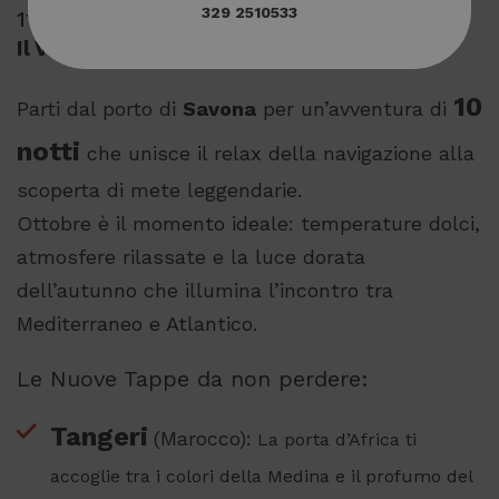
329 2510533
11 giorni/10 notti
Il Viaggio: Oltre le colonne d’Ercole
10
Parti dal porto di
Savona
per un’avventura di
notti
che unisce il relax della navigazione alla
scoperta di mete leggendarie.
Ottobre è il momento ideale: temperature dolci,
atmosfere rilassate e la luce dorata
dell’autunno che illumina l’incontro tra
Mediterraneo e Atlantico.
Le Nuove Tappe da non perdere:
Tangeri
(Marocco):
La porta d’Africa ti
accoglie tra i colori della Medina e il profumo del