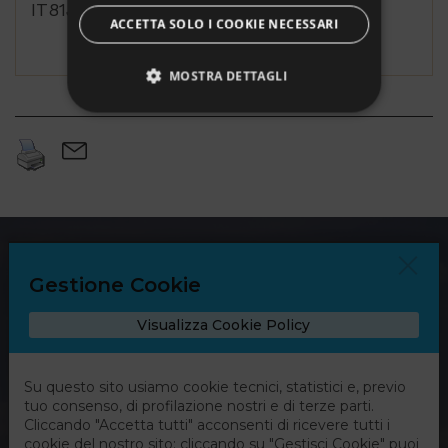
IT81J0899524100000000020327
ACCETTA SOLO I COOKIE NECESSARI
MOSTRA DETTAGLI
Strettamente necessari
Performance
Targeting
Funzionalità
Non classificati
I cookie strettamente necessari consentono le
funzionalità principali del sito web come
l'accesso dell'utente e la gestione dell'account. Il
sito web non può essere utilizzato correttamente
senza i cookie strettamente necessari.
Nome
Provider / Dominio
Scadenza
Descrizio
PHPSESSID
Sessione
Cookie
PHP.net
generato 
www.partyconnoiviaggi.it
applicazio
basate sul
linguaggi
PHP. Si tra