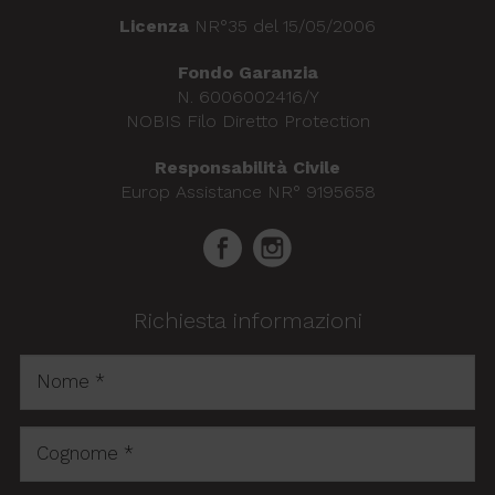
mese
viene uti
da Goog
Licenza
NR°35 del 15/05/2006
Analytics
mantener
stato del
Fondo Garanzia
sessione
N. 6006002416/Y
NOBIS Filo Diretto Protection
Responsabilità Civile
Europ Assistance NR° 9195658
Richiesta informazioni