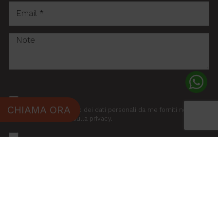
CHIAMA ORA
Autorizzo il trattamento dei dati personali da me forniti nei limiti
risultanti dalla Legge sulla privacy.
Do il consenso a ricevere materiale informativo tramite
newsletter.
INVIA LA RICHIESTA