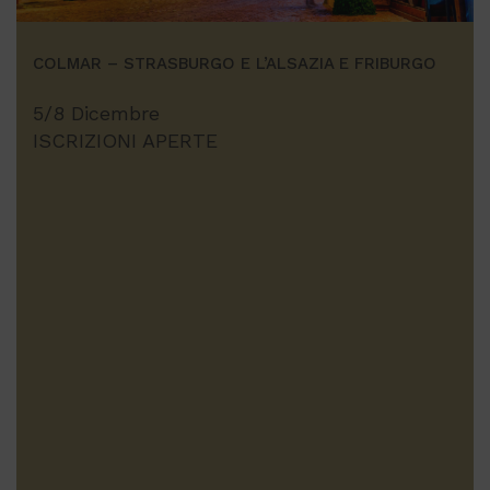
COLMAR – STRASBURGO E L’ALSAZIA E FRIBURGO
5/8 Dicembre
ISCRIZIONI APERTE