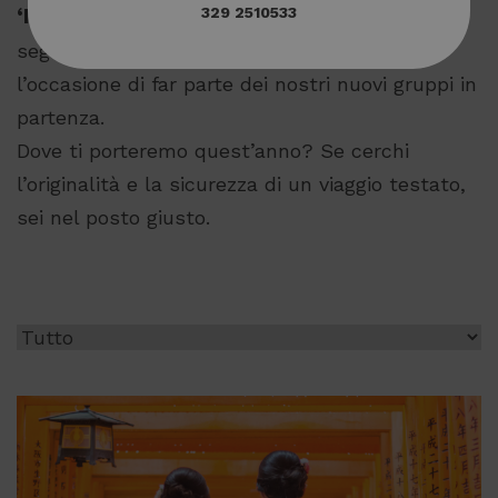
329 2510533
‘Nuove rotte’ ed i ‘Best Of’
che hanno
segnato la nostra storia. Non perdere
l’occasione di far parte dei nostri nuovi gruppi in
partenza.
Dove ti porteremo quest’anno? Se cerchi
l’originalità e la sicurezza di un viaggio testato,
sei nel posto giusto.