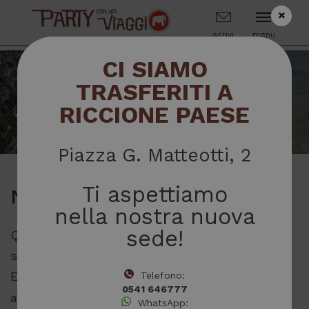
×
scrivi
menu
CI SIAMO
TRASFERITI A
NEWS
RICCIONE PAESE
Piazza G. Matteotti, 2
Ti aspettiamo
Novità 2026/2027
nella nostra nuova
sede!
Qui troverai destinazioni inesplorate ed i
successi più amati.
Esplora le
novità 2026/2027
della nostra
Telefono:
0541 646777
agenzia:
una raccolta esclusiva di viaggi
WhatsApp: