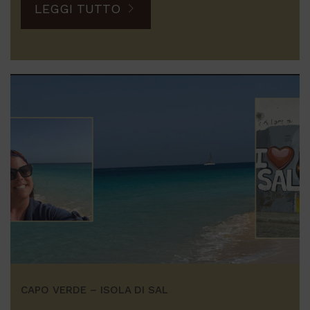
LEGGI TUTTO
Non classificati
I cookie strettamente necessari consentono le
funzionalità principali del sito web come
l'accesso dell'utente e la gestione dell'account. Il
sito web non può essere utilizzato correttamente
senza i cookie strettamente necessari.
Nome
Provider / Dominio
Scadenza
Descrizio
PHPSESSID
Sessione
Cookie
PHP.net
generato 
www.partyconnoiviaggi.it
applicazio
basate sul
linguaggi
PHP. Si tra
di un
identifica
generico
utilizzato 
mantenere
variabili d
sessione
utente.
Normalme
è un num
generato i
CAPO VERDE – ISOLA DI SAL
modo
casuale, il