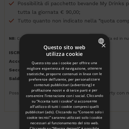
Possibilità di pacchetto bevande My Drinks pe
tutta la giornata € 90,00;
Tutto quanto non indicato nella “quota com
NB:
Cabine singole, triple e quadruple solo su richiesta ed in n
×
Questo sito web
ISCRIZIONI:
utilizza cookie
ITALIAN
Acconto
€ 500 a persona all’iscrizione
Questo sito usa i cookie per offrire una
ENGLISH
migliore esperienza di navigazione, ottenere
Secondo Acconto
entro il 15 Ottobre € 500
statistiche, proporre contenuti in linea con le
GERMAN
Saldo
45 giorni prima della partenza
preferenze dell’utente, per personalizzare
contenuti pubblicitari (advertising) e
FRENCH
profilazione nostri e di terze parti e per
Possibilità di bonifico bancario intestato a: Party c
RUSSIAN
consentire l’interazione con i social. Cliccando
su “Accetta tutti i cookie” si acconsente
all’utilizzo di tutti i cookie compresi quelli
pubblicitari (ads). Cliccando su “Consenti solo i
cookie tecnici” saranno utilizzati solo i cookie
necessari al funzionamento del sito web.
Cliccando su “Mostra dettagli” è possibile