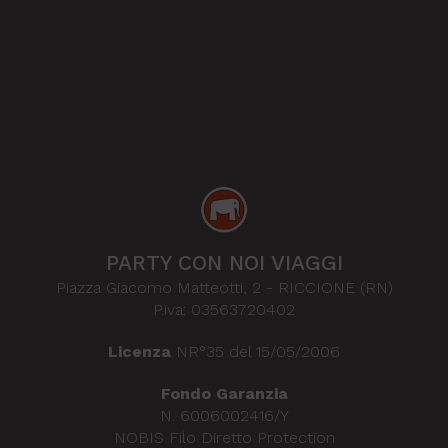
analisi p
comune
utilizzat
Google.
Questo c
viene uti
per dist
utenti un
assegna
numero
generato
modo ca
come
identific
del client
incluso i
richiesta 
pagina i
PARTY CON NOI VIAGGI
sito e uti
per calco
Piazza Giacomo Matteotti, 2
-
RICCIONE (RN)
dati di
visitatori
P.iva: 03563720402
sessioni 
campagne
rapporti 
Licenza
NR°35 del 15/05/2006
analisi de
_ga_MNZED75PHT
.partyconnoiviaggi.it
1 anno 1
Questo c
Fondo Garanzia
mese
viene uti
N. 6006002416/Y
da Goog
Analytics
NOBIS Filo Diretto Protection
mantener