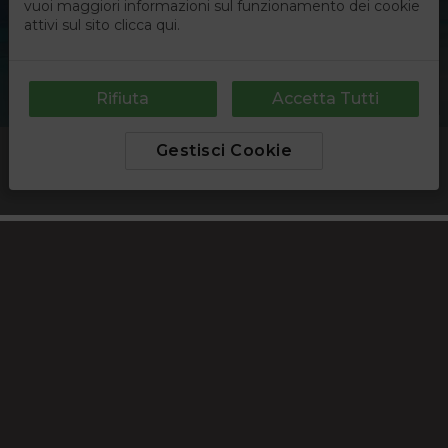
mantenere
variabili d
sessione
utente.
Normalme
è un num
generato i
modo
casuale, il
modo in c
viene
utilizzato
essere
Google Privacy Policy
specifico 
il sito, ma
buon
esempio è
mantener
uno stato 
accesso pe
un utente 
le pagine.
epuModal
.partyconnoiviaggi.it
1
Questo
settimana
cookie vi
utilizzato 
gestire le
sessioni d
utenti
relative a
popup
modali o