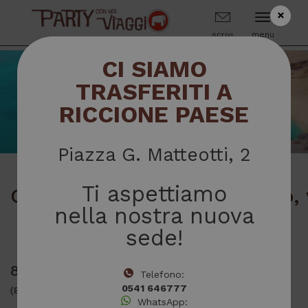
×
scrivi
menu
CI SIAMO
TRASFERITI A
RICCIONE PAESE
Piazza G. Matteotti, 2
Ti aspettiamo
Crociera Canarie e Marocco,
nella nostra nuova
sede!
8/15 Marzo 2027
Telefono:
0541 646777
(8 giorni – 7 notti)
WhatsApp: