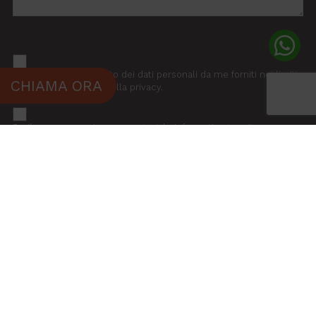
Autorizzo il trattamento dei dati personali da me forniti nei limiti
CHIAMA ORA
risultanti dalla Legge sulla privacy.
Do il consenso a ricevere materiale informativo tramite
newsletter.
INVIA LA RICHIESTA
Tel:
+39 0541 646777
Emergenze:
+39 329 2510533
info@partyconnoiviaggi.it
info@pec.partyconnoiviaggi.it