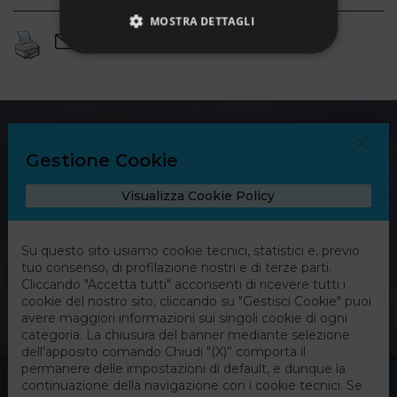
MOSTRA DETTAGLI
Strettamente necessari
Performance
Targeting
Funzionalità
Non classificati
I cookie strettamente necessari consentono le
funzionalità principali del sito web come
l'accesso dell'utente e la gestione dell'account. Il
sito web non può essere utilizzato correttamente
senza i cookie strettamente necessari.
Nome
Provider / Dominio
Scadenza
Descrizio
PHPSESSID
Sessione
Cookie
PHP.net
generato 
www.partyconnoiviaggi.it
applicazio
basate sul
linguaggi
PHP. Si tra
di un
identifica
generico
utilizzato 