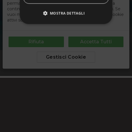
MOSTRA DETTAGLI
Strettamente necessari
Performance
Targeting
Funzionalità
Non classificati
I cookie strettamente necessari consentono le
funzionalità principali del sito web come
l'accesso dell'utente e la gestione dell'account. Il
sito web non può essere utilizzato correttamente
senza i cookie strettamente necessari.
Nome
Provider / Dominio
Scadenza
Descrizio
PHPSESSID
Sessione
Cookie
PHP.net
generato 
www.partyconnoiviaggi.it
applicazio
basate sul
linguaggi
PHP. Si tra
di un
identifica