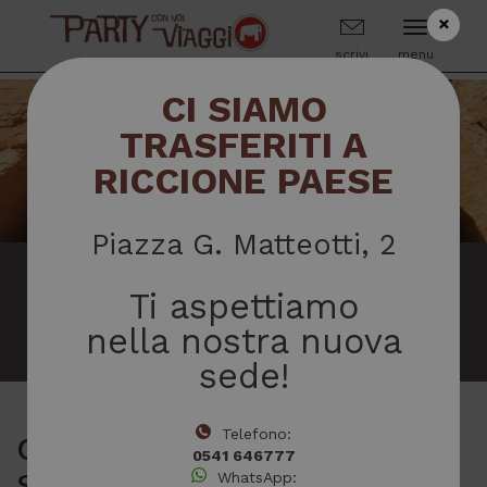
×
scrivi
menu
CI SIAMO
TRASFERITI A
RICCIONE PAESE
Piazza G. Matteotti, 2
QUESTA PROPOSTA È
Ti aspettiamo
SCADUTA
nella nostra nuova
sede!
Telefono:
CROCIERA SUL NILO, Abu
0541 646777
Simbel e Cairo
WhatsApp: