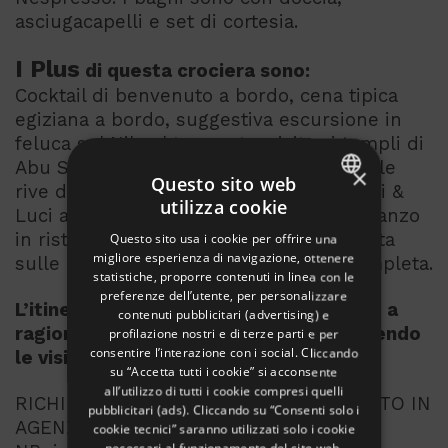
asciugacapelli e set di cortesia.
I Plus
di questa crociera sono:
Cocktail di benvenuto a bordo, cena tipica
egiziana a bordo, suggestiva escursione in
feluca sul Nilo al tramonto, visita ai templi di
Abu Simbel inclusi e pernottamento sulle
×
Questo sito web
rive del Lago Nasser, spettacolo di Suoni &
utilizza cookie
Luci ai templi di Abu Simbel. Al Cairo pranzo
ITALIAN
in ristorante locale con meravigliosa vista
Questo sito usa i cookie per offrire una
ENGLISH
migliore esperienza di navigazione, ottenere
sulle piramidi. Crociera in Pensione completa.
statistiche, proporre contenuti in linea con le
GERMAN
preferenze dell’utente, per personalizzare
L’itinerario può subire variazioni dovute a
contenuti pubblicitari (advertising) e
FRENCH
ragioni tecniche operative pur mantenendo
profilazione nostri e di terze parti e per
RUSSIAN
consentire l’interazione con i social. Cliccando
le visite previste nel tour
su “Accetta tutti i cookie” si acconsente
all’utilizzo di tutti i cookie compresi quelli
RICHIEDETE IL PROGRAMMA DETTAGLIATO IN
pubblicitari (ads). Cliccando su “Consenti solo i
AGENZIA
cookie tecnici” saranno utilizzati solo i cookie