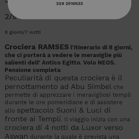
329 2510533
2/9 Dicembre
8 giorni/7 notti
Crociera RAMSES
l’itinerario di 8 giorni,
che ci porterà a vedere le meraviglie più
salienti dell’ Antico Egitto. Volo NEOS.
Pensione completa
Peculiarità di questa crociera è il
pernottamento ad Abu Simbel
che
permette di apprezzare i meravigliosi templi
durante le ore pomeridiane e di assistere
spettacolo Suoni & Luci di
allo
fronte ai Templi
. Il viaggio inizia con una
crociera di 4 notti da Luxor verso
Aswan
durante la quale è prevista una