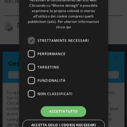
necessari al funzionamento del sito web.
NB: iscrizioni entro il 30 Marzo
Cliccando su “Mostra dettagli” è possibile
esprimere la propria volontà in merito
all’utilizzo dei cookie compresi quelli
pubblicitari (ads). Per ulteriori informazioni
clicca qui
STRETTAMENTE NECESSARI
PERFORMANCE
TARGETING
FUNZIONALITÀ
NON CLASSIFICATI
ACCETTA TUTTO
ACCETTA SOLO I COOKIE NECESSARI