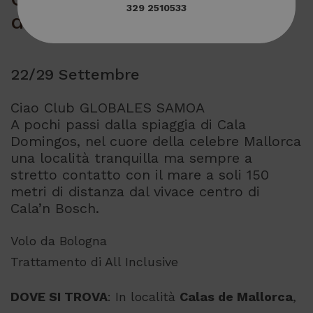
329 2510533
da Bologna
22/29 Settembre
Ciao Club GLOBALES SAMOA
A pochi passi dalla spiaggia di Cala
Domingos, nel cuore della celebre Mallorca
una località tranquilla ma sempre a
stretto contatto con il mare a soli 150
metri di distanza dal vivace centro di
Cala’n Bosch.
Volo da Bologna
Trattamento di All Inclusive
DOVE SI TROVA
: In località
Calas de Mallorca
,