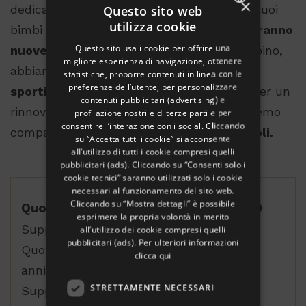
×
Questo sito web
dedicate a grandi e piccini. Nel miniclub i tuoi
utilizza cookie
bimbi
vivranno numerose avventure e faranno
ITALIAN
Questo sito usa i cookie per offrire una
nuove amicizie
. E, se non sei più un bambino,
ENGLISH
migliore esperienza di navigazione, ottenere
abbiamo previsto per te
avvincenti sfide
statistiche, proporre contenuti in linea con le
GERMAN
preferenze dell’utente, per personalizzare
sportive
e
momenti dedicati al fitness
per un
contenuti pubblicitari (advertising) e
FRENCH
rinnovato benessere. Anche la sera ti terremo
profilazione nostri e di terze parti e per
RUSSIAN
consentire l’interazione con i social. Cliccando
compagnia con
musica, giochi o spettacoli.
su “Accetta tutti i cookie” si acconsente
all’utilizzo di tutti i cookie compresi quelli
pubblicitari (ads). Cliccando su “Consenti solo i
cookie tecnici” saranno utilizzati solo i cookie
necessari al funzionamento del sito web.
Cliccando su “Mostra dettagli” è possibile
Quota per persona in doppia € 850,00
esprimere la propria volontà in merito
Supplemento camera Singola e 160,00
all’utilizzo dei cookie compresi quelli
pubblicitari (ads). Per ulteriori informazioni
Quota Bambini in 3° letto € 550,00 (2-14
clicca qui
anni), in 4° letto € 780,00 ( 2 – 14 anni)
STRETTAMENTE NECESSARI
Suppl. camera Singola e 160,00