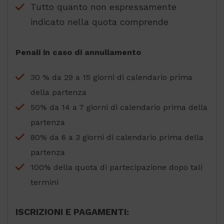
viene
Tutto quanto non espressamente
utilizzato
essere
Google Privacy Policy
indicato nella quota comprende
specifico 
il sito, ma
buon
esempio è
mantener
Penali in caso di annullamento
uno stato 
accesso pe
un utente 
30 % da 29 a 15 giorni di calendario prima
le pagine.
della partenza
epuModal
.partyconnoiviaggi.it
1
Questo
settimana
cookie vi
utilizzato 
50% da 14 a 7 giorni di calendario prima della
gestire le
sessioni d
partenza
utenti
relative a
80% da 6 a 3 giorni di calendario prima della
popup
modali o
partenza
finestre di
dialogo pe
100% della quota di partecipazione dopo tali
migliorare
l'esperien
termini
degli uten
sul sito,
assicuran
che lo ste
ISCRIZIONI E PAGAMENTI:
popup no
riapparisc