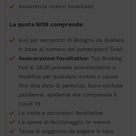
Non classificati
Assistenza nostro incaricato
I cookie strettamente necessari consentono le
funzionalità principali del sito web come
l'accesso dell'utente e la gestione dell'account. Il
La quota NON comprende:
sito web non può essere utilizzato correttamente
senza i cookie strettamente necessari.
Bus per aeroporto di Bologna da dividere
Nome
Provider / Dominio
Scadenza
Descrizio
in base al numero dei partecipanti finali
PHPSESSID
Sessione
Cookie
PHP.net
generato 
www.partyconnoiviaggi.it
Assicurazioni facoltative:
Top Booking
applicazio
basate sul
Full € 38,00 prevede annullamento o
linguaggi
PHP. Si tra
modifica per qualsiasi motivo o causa
di un
identifica
fino alla data di partenza. Sono escluse
generico
utilizzato 
mantenere
pandemie, epidemie ma comprende il
variabili d
sessione
Covid 19
utente.
Normalme
Le visite e escursioni facoltative
è un num
generato i
Le spese di facchinaggio, le mance
modo
casuale, il
Tassa di soggiorno da pagare in loco
modo in c