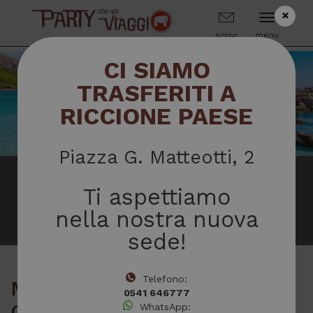
×
scrivi
menu
CI SIAMO
TRASFERITI A
MAIORCA
RICCIONE PAESE
Piazza G. Matteotti, 2
QUESTA PROPOSTA È
Ti aspettiamo
SCADUTA
nella nostra nuova
sede!
Telefono:
MAIORCA – Ciao Club
0541 646777
GLOBALES SAMOA – Volo
WhatsApp: