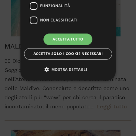
FUNZIONALITÀ
NON CLASSIFICATI
ACCETTA TUTTO
MALDIVE a CAPODANNO
ACCETTA SOLO I COOKIE NECESSARI
30 Dicembre / 10 Gennaio 12 Giorni/9 Notti
MOSTRA DETTAGLI
Soggiorno presso Plumeria Hotel, situato
nell’Atollo di Vaavu una gemma incontaminata
delle Maldive. Conosciuto e descritto come uno
Strettamente necessari
Performance
degli atolli più “wow” per chi cerca il paradiso
Targeting
Funzionalità
incontaminato, il meno popolato....
Leggi tutto
Non classificati
I cookie strettamente necessari consentono le
funzionalità principali del sito web come
l'accesso dell'utente e la gestione dell'account. Il
sito web non può essere utilizzato correttamente