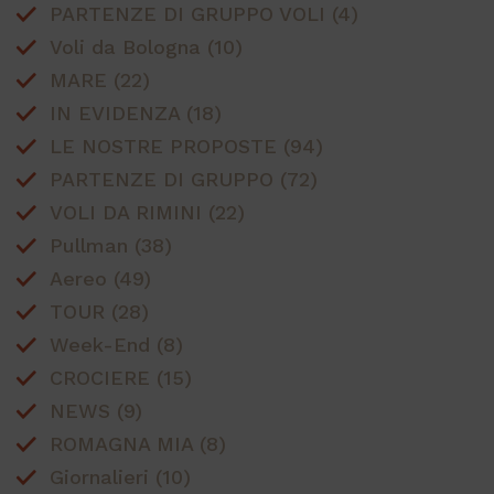
pagina i
PARTENZE DI GRUPPO VOLI
(4)
sito e uti
per calco
Voli da Bologna
(10)
dati di
visitatori
MARE
(22)
sessioni 
campagne
IN EVIDENZA
(18)
rapporti 
analisi de
LE NOSTRE PROPOSTE
(94)
_ga_MNZED75PHT
.partyconnoiviaggi.it
1 anno 1
Questo c
mese
viene uti
PARTENZE DI GRUPPO
(72)
da Goog
Analytics
VOLI DA RIMINI
(22)
mantener
stato del
Pullman
(38)
sessione
Aereo
(49)
TOUR
(28)
Week-End
(8)
CROCIERE
(15)
NEWS
(9)
ROMAGNA MIA
(8)
Giornalieri
(10)