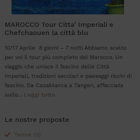
Nome
Provider / Dominio
Scadenz
edt_referrer
www.partyconnoiviaggi.it
Sessione
Nome
Provider / Dominio
Scadenza
Descrizi
info_cookie_viewed
www.hoteltiffanysriccione.com
5 mesi 3
_ga
1 anno 1
Questo 
MAROCCO Tour Citta’ Imperiali e
Google LLC
Nome
Provider / Dominio
Scadenza
Descrizione
www.partyconnoiviaggi.it
settiman
mese
di cookie
.partyconnoiviaggi.it
Chefchaouen la città blu
associato
hcc_uid
www.partyconnoiviaggi.it
2 mesi
Google
Universa
Analytics
10/17 Aprile 8 giorni – 7 notti Abbiamo scelto
un
aggiorn
per voi il tour più completo del Marocco. Un
significa
del servi
viaggio che unisce il fascino delle Città
analisi p
comune
Imperiali, tradizioni secolari e paesaggi ricchi di
utilizzat
Google.
Questo c
fascino. Da Casablanca a Tangeri, affacciata
viene uti
per dist
sullo...
Leggi tutto
utenti un
assegna
numero
generato
modo ca
Le nostre proposte
come
identific
del client
incluso i
Terme
(3)
richiesta 