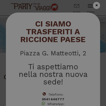
×
scrivi
menu
CI SIAMO
TRASFERITI A
RICCIONE PAESE
Piazza G. Matteotti, 2
Ti aspettiamo
nella nostra nuova
Categoria:
Voli da Bologna
sede!
Telefono:
0541 646777
WhatsApp: