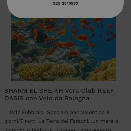
329 2510533
SHARM EL SHEIKH Vera Club REEF
OASIS con Volo da Bologna
10/17 Febbraio Speciale San Valentino 8
giorni/7 notti La Terra dei Faraoni…un mare di
incredibile bellezza…tramonti emozionanti…