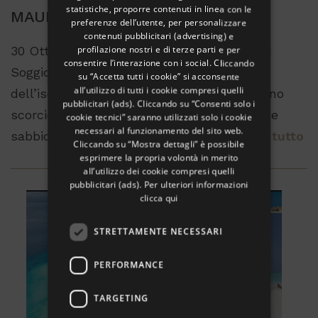
statistiche, proporre contenuti in linea con le
GERMAN
MAURITIUS
preferenze dell’utente, per personalizzare
contenuti pubblicitari (advertising) e
FRENCH
profilazione nostri e di terze parti e per
30 Ottobre / 8 Novembre 10 giorni / 7 notti
RUSSIAN
consentire l’interazione con i social. Cliccando
Soggiorno su una delle baie più famose
su “Accetta tutti i cookie” si acconsente
all’utilizzo di tutti i cookie compresi quelli
dell’isola, il Bravo Mauricia si affaccia su uno
pubblicitari (ads). Cliccando su “Consenti solo i
scorcio unico di acque tropicali, con litorale
cookie tecnici” saranno utilizzati solo i cookie
necessari al funzionamento del sito web.
sabbioso di Grand Baie su cui fare...
Leggi tutto
Cliccando su “Mostra dettagli” è possibile
esprimere la propria volontà in merito
all’utilizzo dei cookie compresi quelli
pubblicitari (ads). Per ulteriori informazioni
clicca qui
STRETTAMENTE NECESSARI
PERFORMANCE
TARGETING