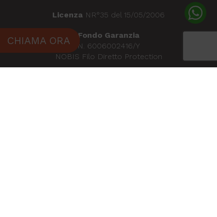
Licenza
NR°35 del 15/05/2006
Fondo Garanzia
CHIAMA ORA
N. 6006002416/Y
NOBIS Filo Diretto Protection
Responsabilità Civile
Europ Assistance NR° 9195658
Richiesta informazioni